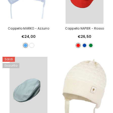
Cappello MARKO
- Azzurro
Cappello NAPIER
- Rosso
€24,00
€26,50
Saldi
Esaurito