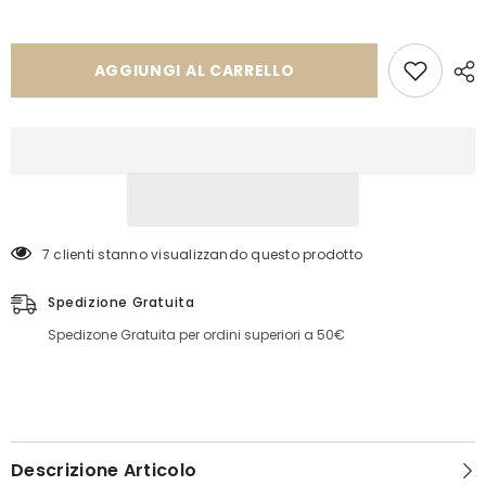
Abito
Abito
FG0368
FG0368
AGGIUNGI AL CARRELLO
7 clienti stanno visualizzando questo prodotto
Spedizione Gratuita
Spedizone Gratuita per ordini superiori a 50€
Descrizione Articolo