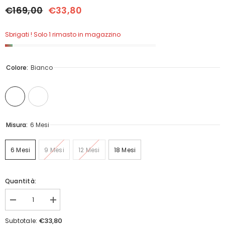
€169,00
€33,80
Sbrigati ! Solo 1 rimasto in magazzino
Colore:
Bianco
Misura:
6 Mesi
6 Mesi
9 Mesi
12 Mesi
18 Mesi
Quantità:
Diminuisci
Aumenta
quantità
quantità
per
per
€33,80
Subtotale: