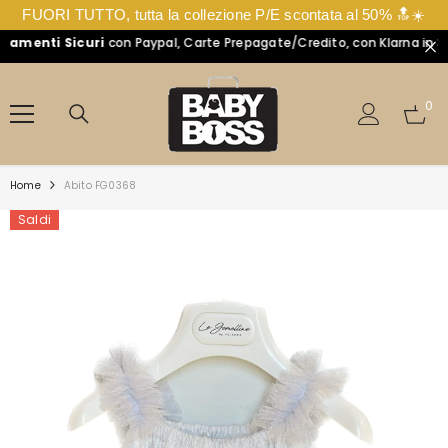
FUORI TUTTO, tutta la collezione P/E scontata al 50% 🔝☀️
enti Sicuri
con Paypal, Carte Prepagate/Credito, con Klarna in 3 Rat
VAI DIRETTAMENTE AI CONTENUTI
0
0
arti
Home
Abito FG0368
Saldi