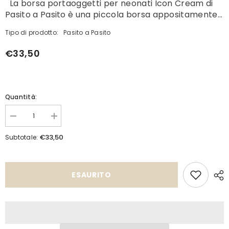
La borsa portaoggetti per neonati Icon Cream di
Pasito a Pasito è una piccola borsa appositamente...
Tipo di prodotto:
Pasito a Pasito
€33,50
Quantità:
Diminuisci
Aumenta
quantità
quantità
per
per
€33,50
Subtotale:
Beauty
Beauty
Icon
Icon
Cream
Cream
ESAURITO