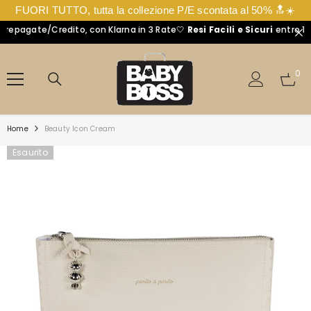
FUORI TUTTO, tutta la collezione P/E scontata al 50% 🔝☀️
pagate/Credito, con Klarna in 3 Rate🤍
Resi Facili e Sicuri
entro 14 Gi
VAI DIRETTAMENTE AI CONTENUTI
0
0
arti
Home
Beauty Icon Cream
Esaurito