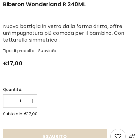
Biberon Wonderland R 240ML
Nuova bottiglia in vetro dalla forma dritta, offre
un’impugnatura più comoda per il bambino. Con
tettarella simmetrica...
Tipo di prodotto:
Suavinēx
€17,00
Quantità:
Diminuisci
Aumenta
quantità
quantità
per
per
€17,00
Subtotale:
Biberon
Biberon
Wonderland
Wonderland
R
R
240ML
240ML
ESAURITO