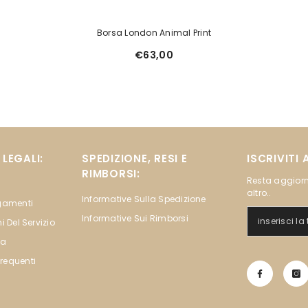
Borsa London Animal Print
€63,00
LEGALI:
SPEDIZIONE, RESI E
ISCRIVITI
RIMBORSI:
Resta aggiorn
altro..
Informative Sulla Spedizione
agamenti
Informative Sui Rimborsi
i Del Servizio
na
requenti