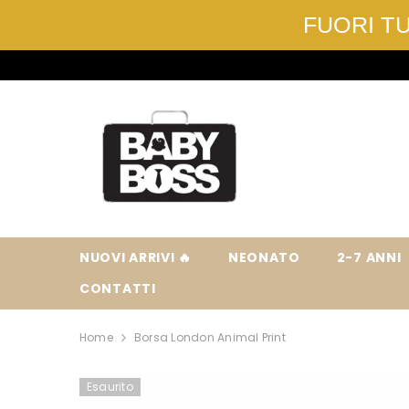
FUORI TUT
VAI DIRETTAMENTE AI CONTENUTI
NUOVI ARRIVI 🔥
NEONATO
2-7 ANNI
CONTATTI
Home
Borsa London Animal Print
Esaurito