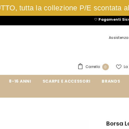
TO, tutta la collezione P/E scontata a
🤍
Pagamenti Sicuri
con P
Assistenza 
0
Carrello
La
0
articoli
8-16 ANNI
SCARPE E ACCESSORI
BRANDS
Borsa L