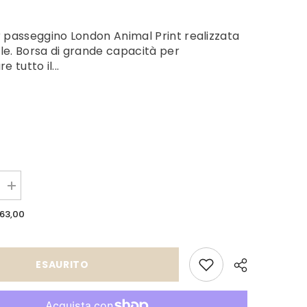
 passeggino London Animal Print realizzata
elle. Borsa di grande capacità per
e tutto il...
Aumenta
quantità
per
63,00
Borsa
London
Animal
Print
ESAURITO