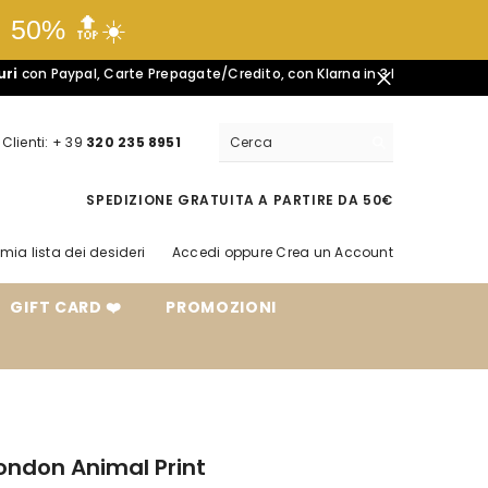
l 50% 🔝☀️
aypal, Carte Prepagate/Credito, con Klarna in 3 Rate🤍
Resi Facili e S
Clienti: + 39
320 235 8951
SPEDIZIONE GRATUITA A PARTIRE DA 50€
 mia lista dei desideri
Accedi
oppure
Crea un Account
GIFT CARD ❤️
PROMOZIONI
ondon Animal Print