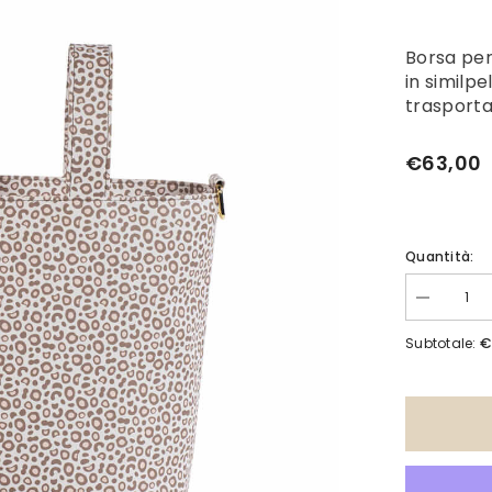
Borsa per
in similp
trasportar
€63,00
Quantità:
Diminuisci
quantità
per
€
Subtotale:
Borsa
London
Animal
Print