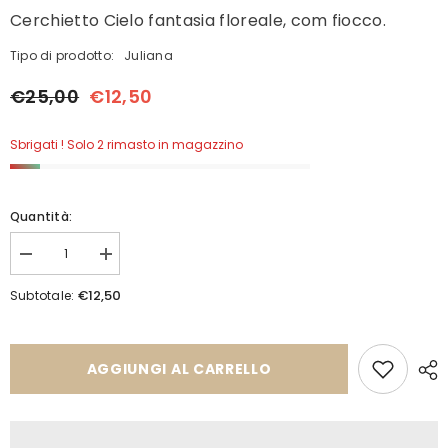
Cerchietto Cielo fantasia floreale, com fiocco.
Tipo di prodotto:
Juliana
€25,00
€12,50
Sbrigati ! Solo 2 rimasto in magazzino
Quantità:
Diminuisci
Aumenta
quantità
quantità
per
per
€12,50
Subtotale:
Cerchietto
Cerchietto
24231
24231
AGGIUNGI AL CARRELLO