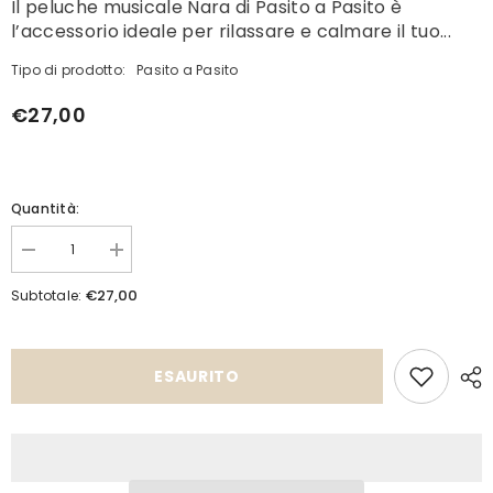
Il peluche musicale Nara di Pasito a Pasito è
l’accessorio ideale per rilassare e calmare il tuo...
Tipo di prodotto:
Pasito a Pasito
€27,00
Quantità:
Diminuisci
Aumenta
quantità
quantità
per
per
€27,00
Subtotale:
Cervo
Cervo
Musicale
Musicale
Nara
Nara
ESAURITO