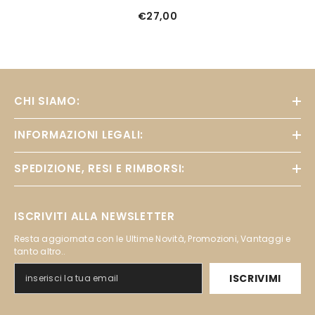
€27,00
CHI SIAMO:
INFORMAZIONI LEGALI:
SPEDIZIONE, RESI E RIMBORSI:
ISCRIVITI ALLA NEWSLETTER
Resta aggiornata con le Ultime Novità, Promozioni, Vantaggi e
tanto altro..
ISCRIVIMI