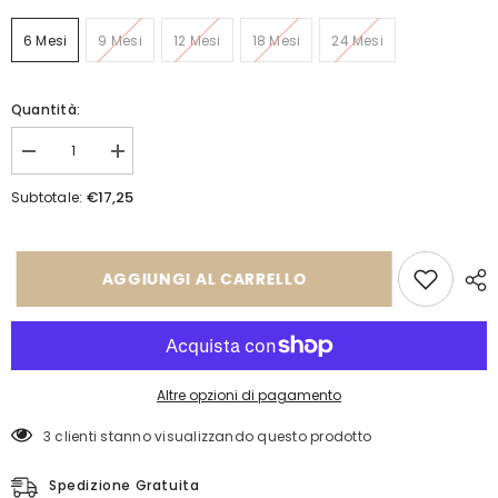
6 Mesi
9 Mesi
12 Mesi
18 Mesi
24 Mesi
Quantità:
Diminuisci
Aumenta
quantità
quantità
per
per
€17,25
Subtotale:
Completo
Completo
6511
6511
AGGIUNGI AL CARRELLO
Altre opzioni di pagamento
3 clienti stanno visualizzando questo prodotto
Spedizione Gratuita