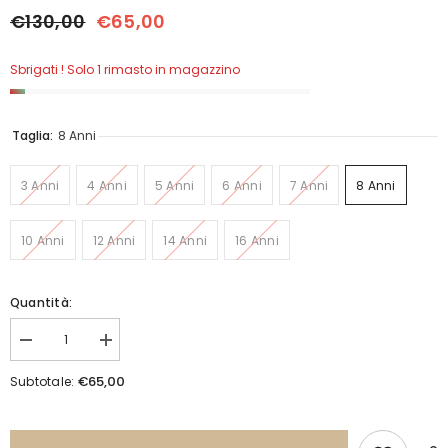
€130,00
€65,00
Sbrigati ! Solo 1 rimasto in magazzino
Taglia:
8 Anni
3 Anni
4 Anni
5 Anni
6 Anni
7 Anni
8 Anni
10 Anni
12 Anni
14 Anni
16 Anni
Quantità:
Diminuisci
Aumenta
quantità
quantità
per
per
€65,00
Subtotale:
Coordinato
Coordinato
9524
9524