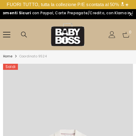
FUORI TUTTO, tutta la collezione P/E scontata al 50% 🔝☀️
enti Sicuri
con Paypal, Carte Prepagate/Credito, con Klarna in 3 Ra
VAI DIRETTAMENTE AI CONTENUTI
0
0
arti
Home
Coordinato 9524
Saldi