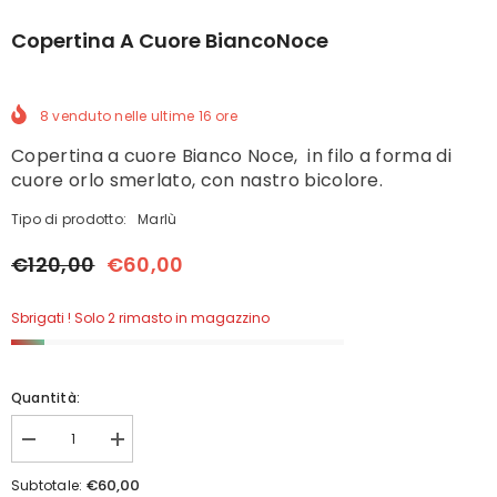
Copertina A Cuore BiancoNoce
8
venduto nelle ultime
16
ore
Copertina a cuore Bianco Noce, in filo a forma di
cuore orlo smerlato, con nastro bicolore.
Tipo di prodotto:
Marlù
€120,00
€60,00
Sbrigati ! Solo 2 rimasto in magazzino
Quantità:
Diminuisci
Aumenta
quantità
quantità
per
per
€60,00
Subtotale: