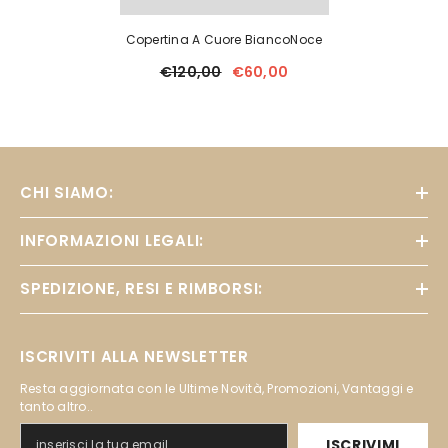
Copertina A Cuore BiancoNoce
€120,00
€60,00
CHI SIAMO:
INFORMAZIONI LEGALI:
SPEDIZIONE, RESI E RIMBORSI:
ISCRIVITI ALLA NEWSLETTER
Resta aggiornata con le Ultime Novità, Promozioni, Vantaggi e
tanto altro..
ISCRIVIMI