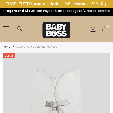
FUORI TUTTO, tutta la collezione P/E scontata al 50% 🔝☀️
Pagamenti Sicuri
con Paypal, Carte Prepagate/Credito, con Klarna in
VAI DIRETTAMENTE AI CONTENUTI
0
0
arti
Home
Copertina A Cuore BiancoNoce
Saldi