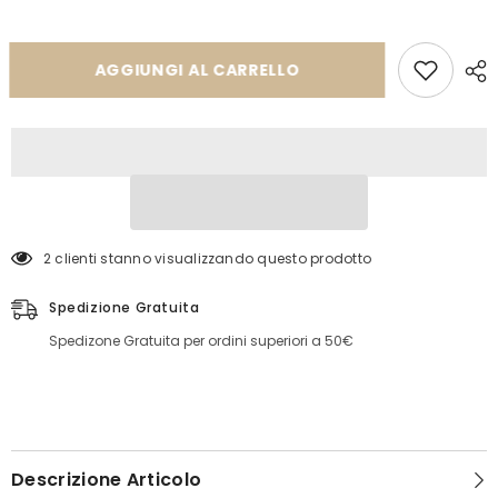
Copertina
Copertina
a
a
Cuore
Cuore
BiancoNoce
BiancoNoce
AGGIUNGI AL CARRELLO
2 clienti stanno visualizzando questo prodotto
Spedizione Gratuita
Spedizone Gratuita per ordini superiori a 50€
Descrizione Articolo