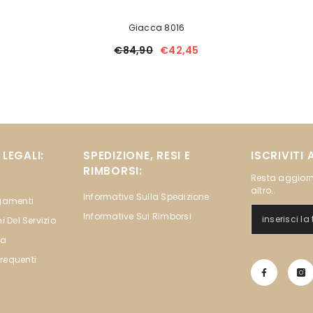
Giacca 8016
€84,90
€42,45
LEGALI:
SPEDIZIONE, RESI E
ISCRIVITI
RIMBORSI:
Resta aggiorn
altro..
Informative Sulla Spedizione
agamenti
Informative Sui Rimborsi
i Del Servizio
na
requenti