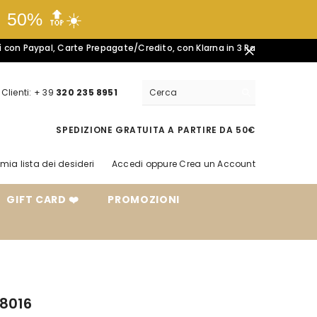
l 50% 🔝☀️
pal, Carte Prepagate/Credito, con Klarna in 3 Rate🤍
Resi Facili e Sic
Clienti: + 39
320 235 8951
SPEDIZIONE GRATUITA A PARTIRE DA 50€
 mia lista dei desideri
Accedi
oppure
Crea un Account
GIFT CARD ❤️
PROMOZIONI
8016