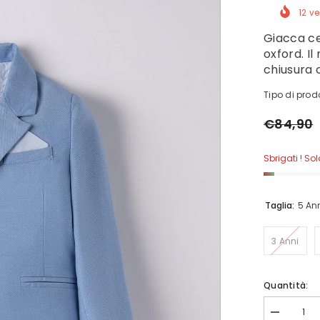
12
ve
Giacca ce
oxford. Il
chiusura c
Tipo di prod
€84,90
Sbrigati ! So
Taglia:
5 An
3 Anni
Quantità:
Diminuisci