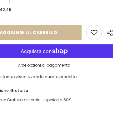
quantità
per
42,45
Giacca
8016
AGGIUNGI AL CARRELLO
Altre opzioni di pagamento
ti stanno visualizzando questo prodotto
Condividi
ione Gratuita
ne Gratuita per ordini superiori a 50€