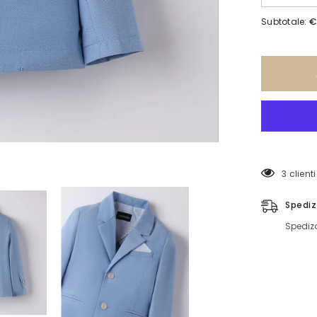
quantità
per
€
Subtotale:
Giacca
8016
3 clien
Spediz
Spedizo