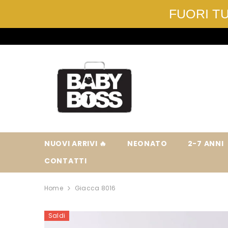
FUORI TUT
VAI DIRETTAMENTE AI CONTENUTI
NUOVI ARRIVI 🔥
NEONATO
2-7 ANNI
CONTATTI
Home
Giacca 8016
Saldi