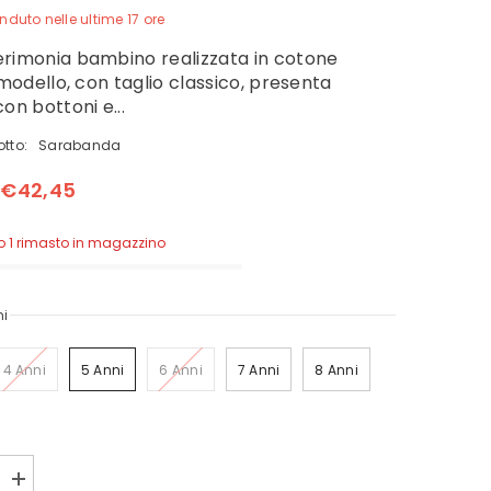
nduto nelle ultime
17
ore
rimonia bambino realizzata in cotone
 modello, con taglio classico, presenta
on bottoni e...
otto:
Sarabanda
€42,45
lo 1 rimasto in magazzino
ni
4 Anni
5 Anni
6 Anni
7 Anni
8 Anni
Aumenta