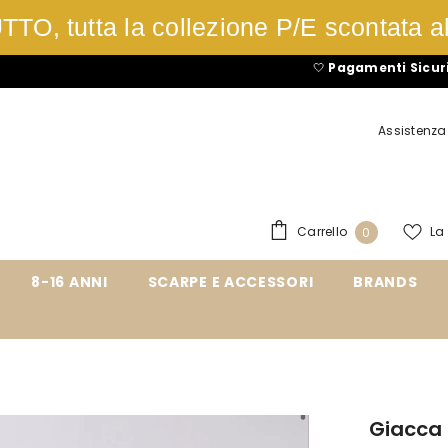
TO, tutta la collezione P/E scontata a
🤍
Pagamenti Sicuri
con Pay
Assistenza 
0
Carrello
La
0
articoli
8-16 ANNI
SCARPE E ACCESSORI
BRANDS
Giacca 