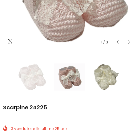
1
/
3
Scarpine 24225
3
venduto nelle ultime
25
ore