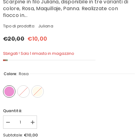
Scarpine in filo Juliana, disponibile in tre varianti di
colore, Rosa, Maquillaje, Panna. Realizzate con
fiocco in...
Tipo di prodotto:
Juliana
€20,00
€10,00
Sbrigati ! Solo 1 rimasto in magazzino
Colore:
Rosa
Quantità:
Diminuisci
Aumenta
quantità
quantità
per
per
€10,00
Subtotale: