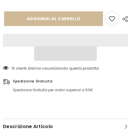
Scarpine
Scarpine
24225
24225
AGGIUNGI AL CARRELLO
13 clienti stanno visualizzando questo prodotto
Spedizione Gratuita
Spedizone Gratuita per ordini superiori a 50€
Descrizione Articolo