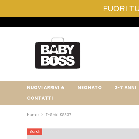
FUORI TUT
VAI DIRETTAMENTE AI CONTENUTI
NUOVI ARRIVI 🔥
NEONATO
2-7 ANNI
CONTATTI
Home
T-Shirt KS337
Saldi