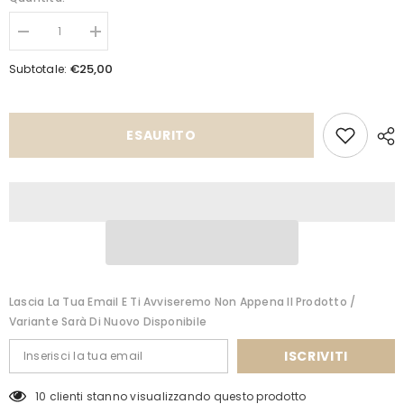
Diminuisci
Aumenta
quantità
quantità
per
per
€25,00
Subtotale:
Completo
Completo
25060
25060
ESAURITO
Lascia La Tua Email E Ti Avviseremo Non Appena Il Prodotto /
Variante Sarà Di Nuovo Disponibile
ISCRIVITI
5 clienti stanno visualizzando questo prodotto