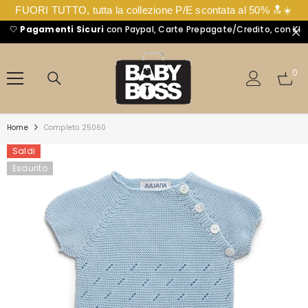
FUORI TUTTO, tutta la collezione P/E scontata al 50% 🔝☀️

Pagamenti Sicuri
con Paypal, Carte Prepagate/Credito, con Klarna 
VAI DIRETTAMENTE AI CONTENUTI
0
0
arti
Home
Completo 25060
Saldi
Esaurito