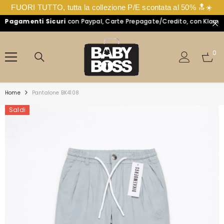
FUORI TUTTO, tutta la collezione P/E scontata al 50% 🔝☀️
agamenti Sicuri
con Paypal, Carte Prepagate/Credito, con Klarna in 
VAI DIRETTAMENTE AI CONTENUTI
0
0
arti
Home
Pantalone BK4108
Saldi